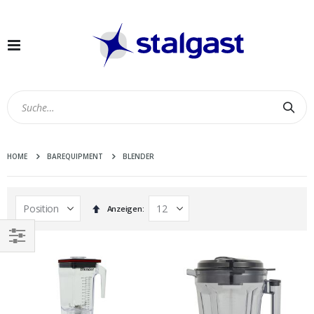
Navigation
umschalten
Suc
HOME
BAREQUIPMENT
BLENDER
In
Anzeigen
absteigender
Reihenfolge
EINKAUFEN
NACH