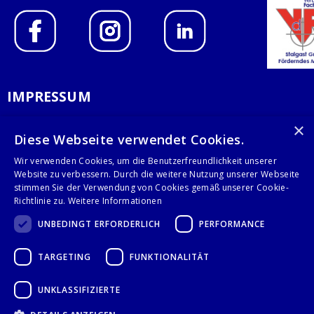
IMPRESSUM
DATENSCHUTZERKLÄRUNG
×
Diese Webseite verwendet Cookies.
AGB
Wir verwenden Cookies, um die Benutzerfreundlichkeit unserer
Website zu verbessern. Durch die weitere Nutzung unserer Webseite
KONTAKT
stimmen Sie der Verwendung von Cookies gemäß unserer Cookie-
Richtlinie zu.
Weitere Informationen
Stalgast GmbH
UNBEDINGT ERFORDERLICH
PERFORMANCE
Mary-Somerville-Str.6
28359 Bremen
TARGETING
FUNKTIONALITÄT
info@stalgast.de
+49 421 408844-0
UNKLASSIFIZIERTE