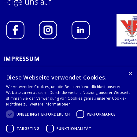
Folge uns auf
IMPRESSUM
DATENSCHUTZERKLÄRUNG
×
Diese Webseite verwendet Cookies.
AGB
Wir verwenden Cookies, um die Benutzerfreundlichkeit unserer
Website zu verbessern. Durch die weitere Nutzung unserer Webseite
KONTAKT
stimmen Sie der Verwendung von Cookies gemäß unserer Cookie-
Richtlinie zu.
Weitere Informationen
Stalgast GmbH
UNBEDINGT ERFORDERLICH
PERFORMANCE
Mary-Somerville-Str.6
28359 Bremen
TARGETING
FUNKTIONALITÄT
info@stalgast.de