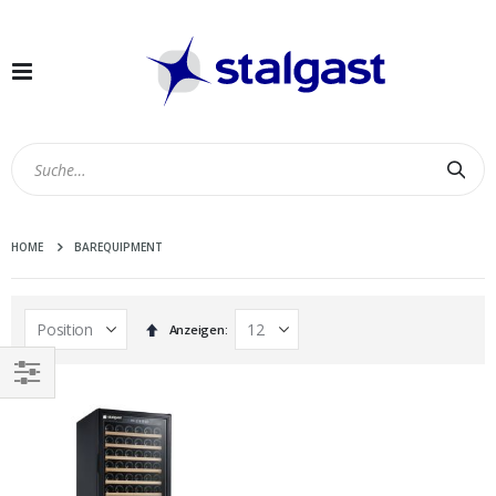
Navigation
umschalten
Suc
HOME
BAREQUIPMENT
In
Anzeigen
absteigender
Reihenfolge
EINKAUFEN
NACH