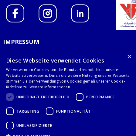
IMPRESSUM
DATENSCHUTZERKLÄRUNG
×
Diese Webseite verwendet Cookies.
AGB
Wir verwenden Cookies, um die Benutzerfreundlichkeit unserer
Website zu verbessern. Durch die weitere Nutzung unserer Webseite
KONTAKT
stimmen Sie der Verwendung von Cookies gemäß unserer Cookie-
Richtlinie zu.
Weitere Informationen
Stalgast GmbH
UNBEDINGT ERFORDERLICH
PERFORMANCE
Mary-Somerville-Str.6
28359 Bremen
TARGETING
FUNKTIONALITÄT
info@stalgast.de
+49 421 408844-0
UNKLASSIFIZIERTE