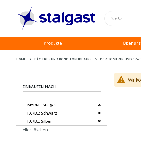
Produkte
Über uns
HOME
BÄCKEREI- UND KONDITOREIBEDARF
PORTIONIERER UND SPAT
Wir k
EINKAUFEN NACH
Dies entfernen
MARKE
Stalgast
Dies entfernen
FARBE
Schwarz
Dies entfernen
FARBE
Silber
Alles löschen