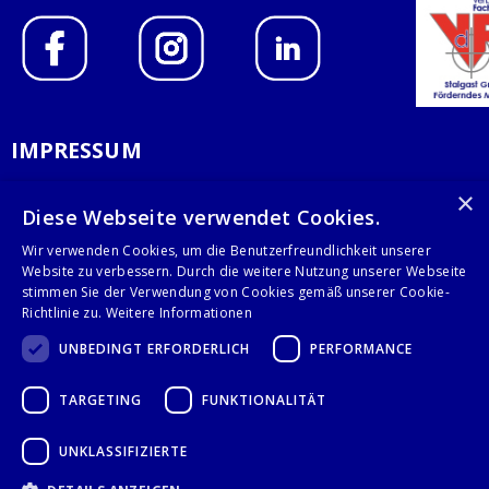
IMPRESSUM
DATENSCHUTZERKLÄRUNG
×
Diese Webseite verwendet Cookies.
AGB
Wir verwenden Cookies, um die Benutzerfreundlichkeit unserer
Website zu verbessern. Durch die weitere Nutzung unserer Webseite
KONTAKT
stimmen Sie der Verwendung von Cookies gemäß unserer Cookie-
Richtlinie zu.
Weitere Informationen
Stalgast GmbH
UNBEDINGT ERFORDERLICH
PERFORMANCE
Mary-Somerville-Str.6
28359 Bremen
TARGETING
FUNKTIONALITÄT
info@stalgast.de
+49 421 408844-0
UNKLASSIFIZIERTE