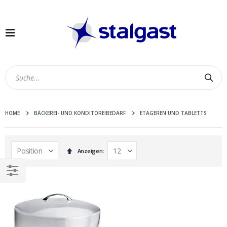
Navigation
umschalten
Suc
HOME
BÄCKEREI- UND KONDITOREIBEDARF
ETAGEREN UND TABLETTS
In
Anzeigen
absteigender
Reihenfolge
EINKAUFEN
NACH